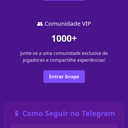
👥 Comunidade VIP
1000+
Junte-se a uma comunidade exclusiva de
jogadores e compartilhe experiências!
Entrar Grupo
📱 Como Seguir no Telegram