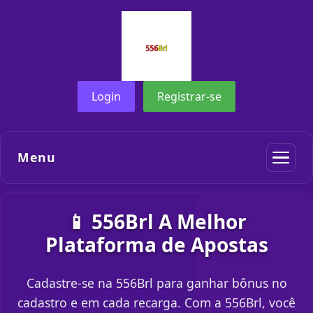
Login
Registrar-se
Menu
📱 556Brl A Melhor
Plataforma de Apostas
Cadastre-se na 556Brl para ganhar bônus no
cadastro e em cada recarga. Com a 556Brl, você