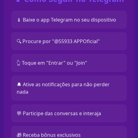
📱 Baixe o app Telegram no seu dispositivo
🔍 Procure por "@55933 APPOficial"
👆 Toque em "Entrar" ou "Join"
🔔 Ative as notificações para não perder
nada
💬 Participe das conversas e interaja
🎁 Receba bônus exclusivos