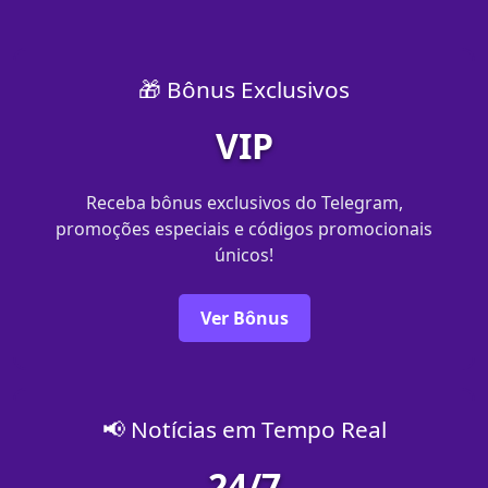
🎁 Bônus Exclusivos
VIP
Receba bônus exclusivos do Telegram,
promoções especiais e códigos promocionais
únicos!
Ver Bônus
📢 Notícias em Tempo Real
24/7