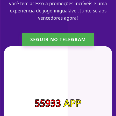
você tem acesso a promoções incríveis e uma
experiência de jogo inigualável. Junte-se aos
vencedores agora!
SEGUIR NO TELEGRAM