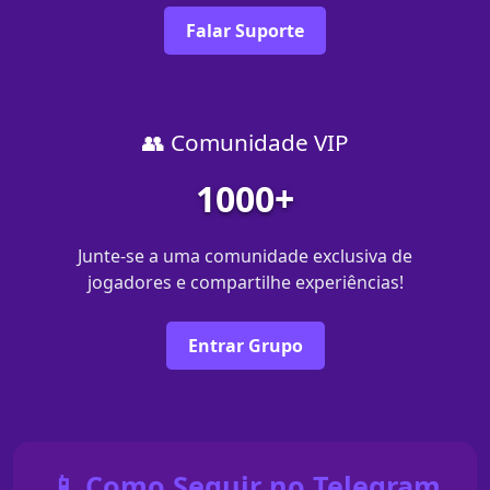
Falar Suporte
👥 Comunidade VIP
1000+
Junte-se a uma comunidade exclusiva de
jogadores e compartilhe experiências!
Entrar Grupo
📱 Como Seguir no Telegram