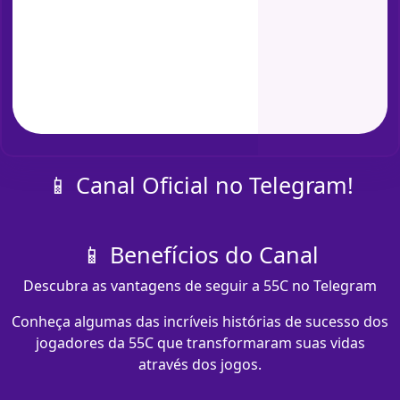
📱 Canal Oficial no Telegram!
📱 Benefícios do Canal
Descubra as vantagens de seguir a 55C no Telegram
Conheça algumas das incríveis histórias de sucesso dos
jogadores da 55C que transformaram suas vidas
através dos jogos.