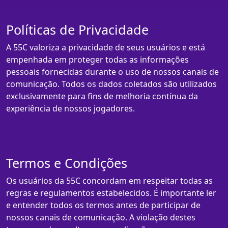
Políticas de Privacidade
A 55C valoriza a privacidade de seus usuários e está
empenhada em proteger todas as informações
pessoais fornecidas durante o uso de nossos canais de
comunicação. Todos os dados coletados são utilizados
exclusivamente para fins de melhoria contínua da
experiência de nossos jogadores.
Termos e Condições
Os usuários da 55C concordam em respeitar todas as
regras e regulamentos estabelecidos. É importante ler
e entender todos os termos antes de participar de
nossos canais de comunicação. A violação destes