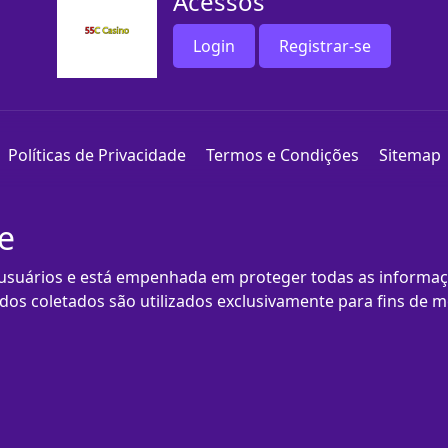
Acessos
Login
Registrar-se
Políticas de Privacidade
Termos e Condições
Sitemap
de
s usuários e está empenhada em proteger todas as informa
os coletados são utilizados exclusivamente para fins de m