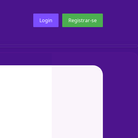
Login
Registrar-se