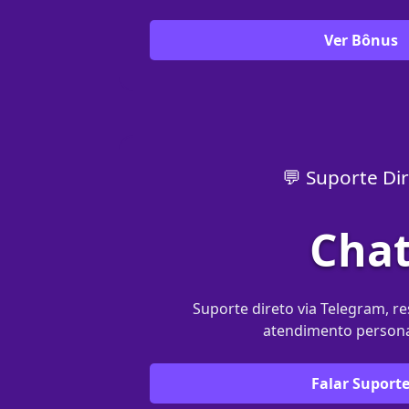
Ver Bônus
💬 Suporte Di
Cha
Suporte direto via Telegram, r
atendimento persona
Falar Suport