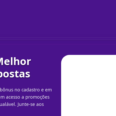
Melhor
postas
 bônus no cadastro e em
tem acesso a promoções
ualável. Junte-se aos