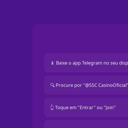
📱 Baixe o app Telegram no seu disp
🔍 Procure por "@55C CasinoOficial
👆 Toque em "Entrar" ou "Join"