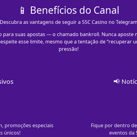
📱 Benefícios do Canal
Descubra as vantagens de seguir a 55C Casino no Telegra
o para suas apostas — o chamado bankroll. Nunca aposte ma
respeite esse limite, mesmo que a tentação de “recuperar u
pressão!
sivos
📢 Notí
m, promoções especiais
Fique por dentro d
s únicos!
eventos da 