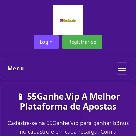
Login
Registrar-se
Menu
📱 55Ganhe.Vip A Melhor
Plataforma de Apostas
Cadastre-se na 55Ganhe.Vip para ganhar bônus
no cadastro e em cada recarga. Com a