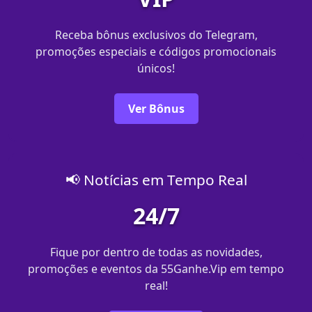
Receba bônus exclusivos do Telegram,
promoções especiais e códigos promocionais
únicos!
Ver Bônus
📢 Notícias em Tempo Real
24/7
Fique por dentro de todas as novidades,
promoções e eventos da 55Ganhe.Vip em tempo
real!