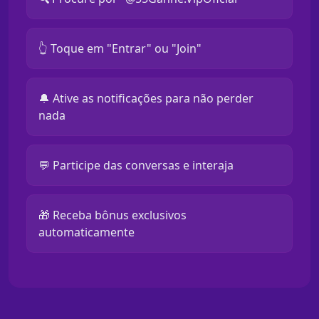
👆 Toque em "Entrar" ou "Join"
🔔 Ative as notificações para não perder
nada
💬 Participe das conversas e interaja
🎁 Receba bônus exclusivos
automaticamente