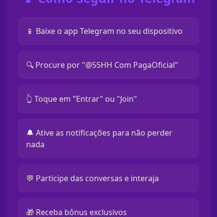
📱 Baixe o app Telegram no seu dispositivo
🔍 Procure por "@55HH Com PagaOficial"
👆 Toque em "Entrar" ou "Join"
🔔 Ative as notificações para não perder
nada
💬 Participe das conversas e interaja
🎁 Receba bônus exclusivos