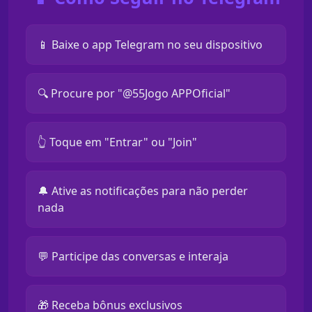
📱 Baixe o app Telegram no seu dispositivo
🔍 Procure por "@55Jogo APPOficial"
👆 Toque em "Entrar" ou "Join"
🔔 Ative as notificações para não perder
nada
💬 Participe das conversas e interaja
🎁 Receba bônus exclusivos