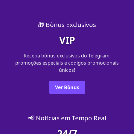
🎁 Bônus Exclusivos
VIP
Receba bônus exclusivos do Telegram,
promoções especiais e códigos promocionais
únicos!
Ver Bônus
📢 Notícias em Tempo Real
24/7