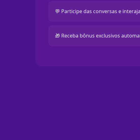
💬 Participe das conversas e interaj
🎁 Receba bônus exclusivos autom