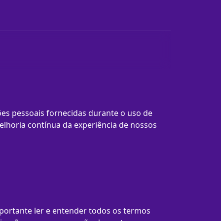
es pessoais fornecidas durante o uso de
elhoria contínua da experiência de nossos
portante ler e entender todos os termos