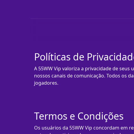
Políticas de Privacida
A 55WW Vip valoriza a privacidade de seus
nossos canais de comunicação. Todos os dad
jogadores.
Termos e Condições
Os usuários da 55WW Vip concordam em resp