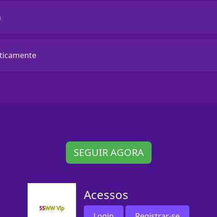
a
aticamente
SEGUIR AGORA
Acessos
Login
Registrar-se