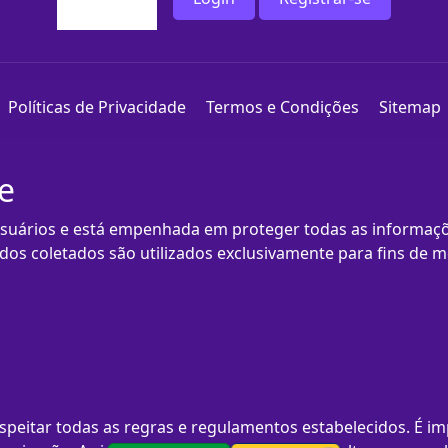
Políticas de Privacidade
Termos e Condições
Sitemap
de
 usuários e está empenhada em proteger todas as informaçõ
os coletados são utilizados exclusivamente para fins de m
eitar todas as regras e regulamentos estabelecidos. É im