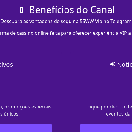
📱 Benefícios do Canal
Descubra as vantagens de seguir a 55WW Vip no Telegram
ma de cassino online feita para oferecer experiência VIP a 
sivos
📢 Notí
m, promoções especiais
Fique por dentro d
s únicos!
eventos da