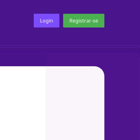
Login
Registrar-se