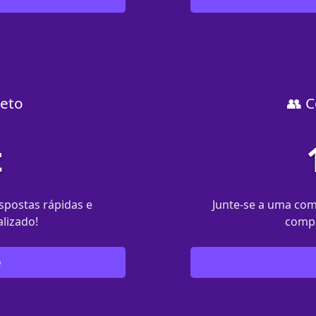
reto
👥 
t
espostas rápidas e
Junte-se a uma com
lizado!
compa
e