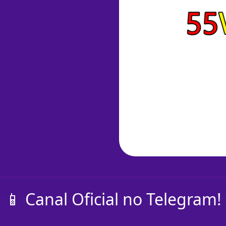
📱 Canal Oficial no Telegram!