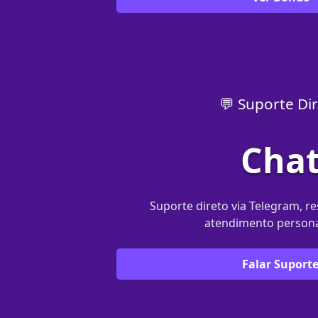
💬 Suporte Di
Cha
Suporte direto via Telegram, r
atendimento persona
Falar Suport