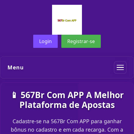
Login
Registrar-se
Menu
📱 567Br Com APP A Melhor
Plataforma de Apostas
Cadastre-se na 567Br Com APP para ganhar
bônus no cadastro e em cada recarga. Com a