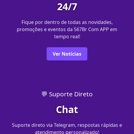
24/7
Fique por dentro de todas as novidades,
promoções e eventos da 567Br Com APP em
tempo real!
Ver Notícias
💬 Suporte Direto
Chat
Suporte direto via Telegram, respostas rápidas e
atendimento personalizado!