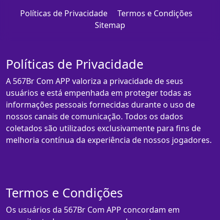
Políticas de Privacidade
Termos e Condições
Sitemap
Políticas de Privacidade
A 567Br Com APP valoriza a privacidade de seus
usuários e está empenhada em proteger todas as
informações pessoais fornecidas durante o uso de
nossos canais de comunicação. Todos os dados
coletados são utilizados exclusivamente para fins de
melhoria contínua da experiência de nossos jogadores.
Termos e Condições
Os usuários da 567Br Com APP concordam em