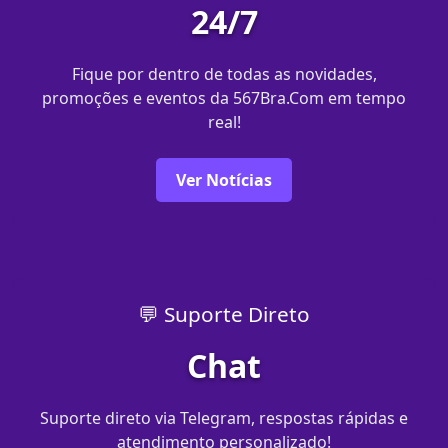
24/7
Fique por dentro de todas as novidades,
promoções e eventos da 567Bra.Com em tempo
real!
Ver Notícias
💬 Suporte Direto
Chat
Suporte direto via Telegram, respostas rápidas e
atendimento personalizado!