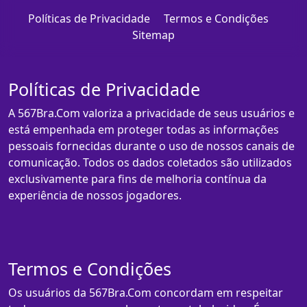
Políticas de Privacidade
Termos e Condições
Sitemap
Políticas de Privacidade
A 567Bra.Com valoriza a privacidade de seus usuários e
está empenhada em proteger todas as informações
pessoais fornecidas durante o uso de nossos canais de
comunicação. Todos os dados coletados são utilizados
exclusivamente para fins de melhoria contínua da
experiência de nossos jogadores.
Termos e Condições
Os usuários da 567Bra.Com concordam em respeitar