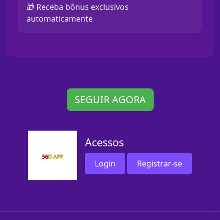
🎁 Receba bônus exclusivos
automaticamente
SEGUIR AGORA
Acessos
Login
Registrar-se