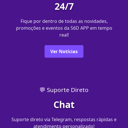
24/7
Fique por dentro de todas as novidades,
promoções e eventos da 56D APP em tempo
real!
Ver Notícias
💬 Suporte Direto
Chat
Suporte direto via Telegram, respostas rápidas e
atendimento personalizado!