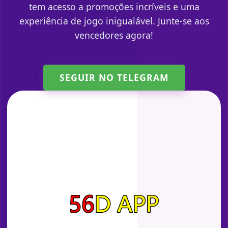
tem acesso a promoções incríveis e uma
experiência de jogo inigualável. Junte-se aos
vencedores agora!
SEGUIR NO TELEGRAM