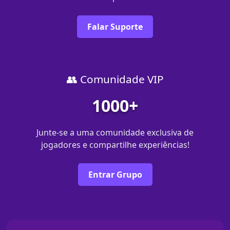
Falar Suporte
👥 Comunidade VIP
1000+
Junte-se a uma comunidade exclusiva de
jogadores e compartilhe experiências!
Entrar Grupo