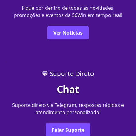
Fique por dentro de todas as novidades,
promoções e eventos da 56Win em tempo real!
Ver Notícias
💬 Suporte Direto
Chat
Suporte direto via Telegram, respostas rápidas e
atendimento personalizado!
Falar Suporte