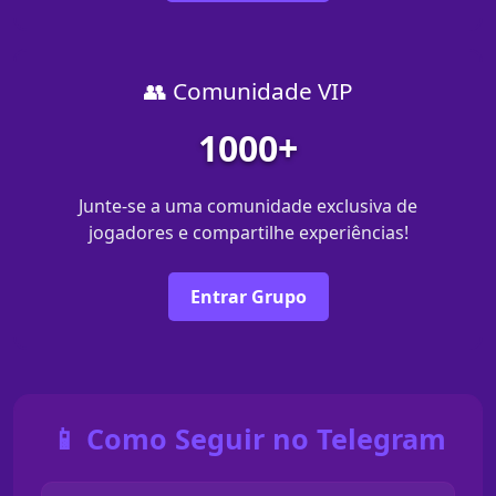
👥 Comunidade VIP
1000+
Junte-se a uma comunidade exclusiva de
jogadores e compartilhe experiências!
Entrar Grupo
📱 Como Seguir no Telegram