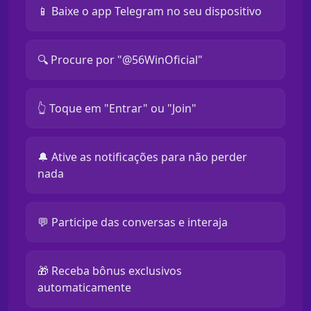
📱 Baixe o app Telegram no seu dispositivo
🔍 Procure por "@56WinOficial"
👆 Toque em "Entrar" ou "Join"
🔔 Ative as notificações para não perder
nada
💬 Participe das conversas e interaja
🎁 Receba bônus exclusivos
automaticamente