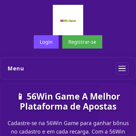
Login
Registrar-se
Menu
📱 56Win Game A Melhor
Plataforma de Apostas
Cadastre-se na 56Win Game para ganhar bônus
no cadastro e em cada recarga. Com a 56Win