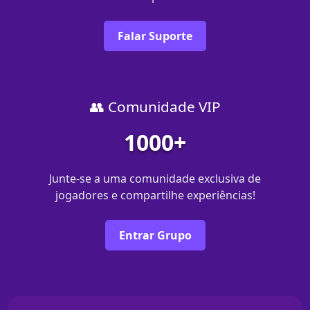
Falar Suporte
👥 Comunidade VIP
1000+
Junte-se a uma comunidade exclusiva de
jogadores e compartilhe experiências!
Entrar Grupo