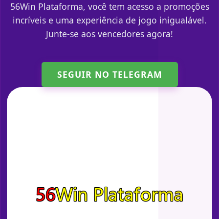
56Win Plataforma, você tem acesso a promoções
incríveis e uma experiência de jogo inigualável.
Junte-se aos vencedores agora!
SEGUIR NO TELEGRAM