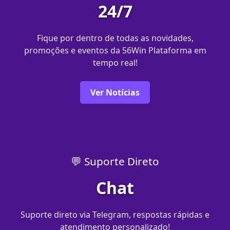
24/7
Fique por dentro de todas as novidades,
promoções e eventos da 56Win Plataforma em
tempo real!
Ver Notícias
💬 Suporte Direto
Chat
Suporte direto via Telegram, respostas rápidas e
atendimento personalizado!