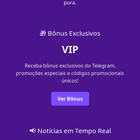
pura.
🎁 Bônus Exclusivos
VIP
Receba bônus exclusivos do Telegram,
promoções especiais e códigos promocionais
únicos!
Ver Bônus
📢 Notícias em Tempo Real