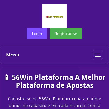
Login
Registrar-se
Menu
📱 56Win Plataforma A Melhor
Plataforma de Apostas
Cadastre-se na 56Win Plataforma para ganhar
bônus no cadastro e em cada recarga. Com a