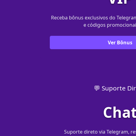
Receba bônus exclusivos do Telegra
e códigos promocionai
Ver Bônus
💬 Suporte Di
Cha
Suporte direto via Telegram, r