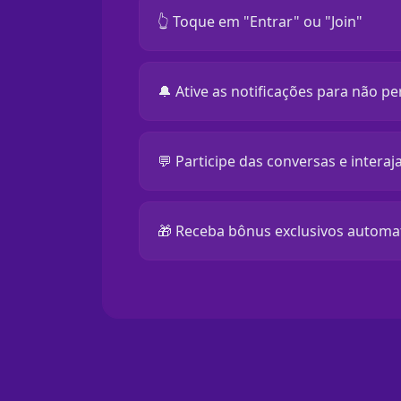
👆 Toque em "Entrar" ou "Join"
🔔 Ative as notificações para não p
💬 Participe das conversas e interaj
🎁 Receba bônus exclusivos autom