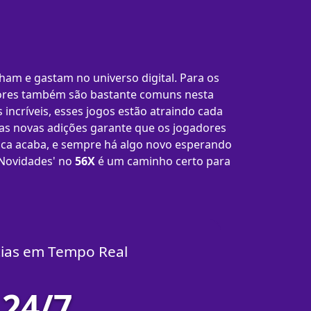
m e gastam no universo digital. Para os
adores também são bastante comuns nesta
ncríveis, esses jogos estão atraindo cada
sas novas adições garante que os jogadores
ca acaba, e sempre há algo novo esperando
'Novidades' no
56X
é um caminho certo para
cias em Tempo Real
24/7