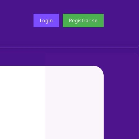
Login
Registrar-se