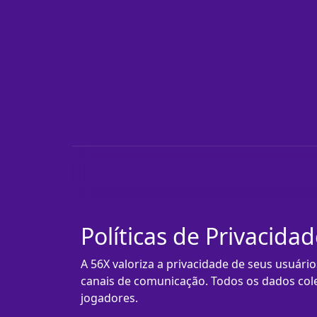
Políticas de Privacida
A 56X valoriza a privacidade de seus usuár
canais de comunicação. Todos os dados cole
jogadores.