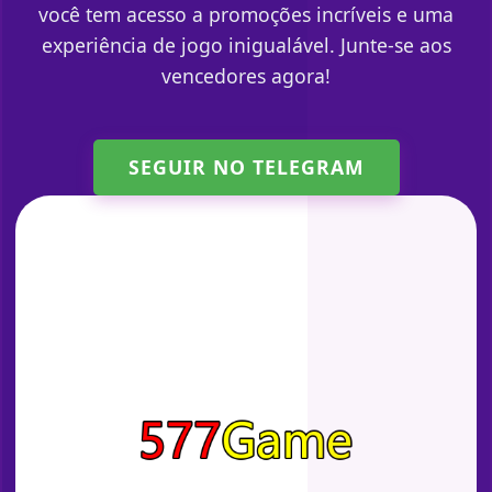
você tem acesso a promoções incríveis e uma
experiência de jogo inigualável. Junte-se aos
vencedores agora!
SEGUIR NO TELEGRAM