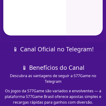
📱 Canal Oficial no Telegram!
📱 Benefícios do Canal
Descubra as vantagens de seguir a 577Game no
Telegram
Os jogos da 577Game são variados e envolventes — a
plataforma 577Game Brasil oferece apostas simples e
recargas rápidas para ganhos com diversão.