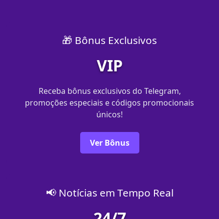
🎁 Bônus Exclusivos
VIP
Receba bônus exclusivos do Telegram,
promoções especiais e códigos promocionais
únicos!
Ver Bônus
📢 Notícias em Tempo Real
24/7