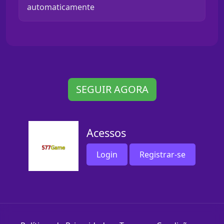
automaticamente
SEGUIR AGORA
Acessos
Login
Registrar-se