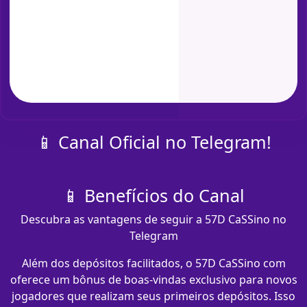
📱 Canal Oficial no Telegram!
📱 Benefícios do Canal
Descubra as vantagens de seguir a 57D CaSSino no
Telegram
Além dos depósitos facilitados, o 57D CaSSino com​
oferece um bônus de boas-vindas exclusivo para novos
jogadores que realizam seus primeiros depósitos. Isso