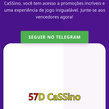
CaSSino, você tem acesso a promoções incríveis e
uma experiência de jogo inigualável. Junte-se aos
vencedores agora!
SEGUIR NO TELEGRAM