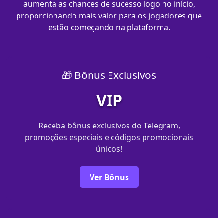
aumenta as chances de sucesso logo no início,
proporcionando mais valor para os jogadores que
estão começando na plataforma.
🎁 Bônus Exclusivos
VIP
Receba bônus exclusivos do Telegram,
promoções especiais e códigos promocionais
únicos!
Ver Bônus