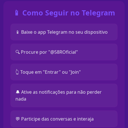
📱 Como Seguir no Telegram
📱 Baixe o app Telegram no seu dispositivo
🔍 Procure por "@58ROficial"
👆 Toque em "Entrar" ou "Join"
🔔 Ative as notificações para não perder
nada
💬 Participe das conversas e interaja