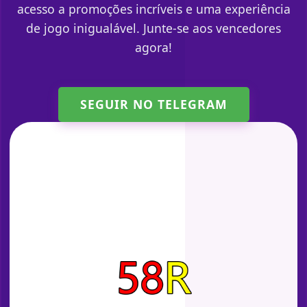
acesso a promoções incríveis e uma experiência
de jogo inigualável. Junte-se aos vencedores
agora!
SEGUIR NO TELEGRAM