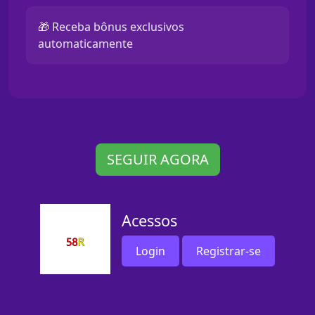
🎁 Receba bônus exclusivos
automaticamente
SEGUIR AGORA
Acessos
Login
Registrar-se