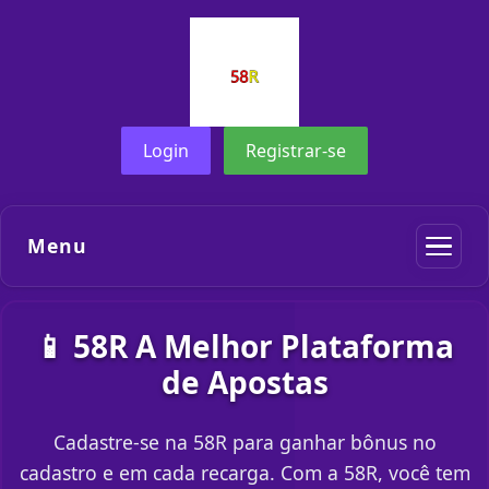
Login
Registrar-se
Menu
📱 58R A Melhor Plataforma
de Apostas
Cadastre-se na 58R para ganhar bônus no
cadastro e em cada recarga. Com a 58R, você tem