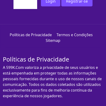
Login
Registrar-se
Políticas de Privacidade
Termos e Condições
Sitemap
Políticas de Privacidade
A 599K.Com valoriza a privacidade de seus usuários e
está empenhada em proteger todas as informações
pessoais fornecidas durante o uso de nossos canais de
comunicação. Todos os dados coletados são utilizados
exclusivamente para fins de melhoria contínua da
experiência de nossos jogadores.