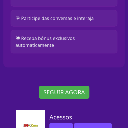
💬 Participe das conversas e interaja
🎁 Receba bônus exclusivos
automaticamente
SEGUIR AGORA
Acessos