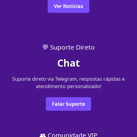
Ver Notícias
💬 Suporte Direto
Chat
Suporte direto via Telegram, respostas rápidas e
atendimento personalizado!
Falar Suporte
👥 Comunidade VIP