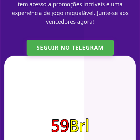
tem acesso a promoções incríveis e uma
experiência de jogo inigualável. Junte-se aos
vencedores agora!
SEGUIR NO TELEGRAM