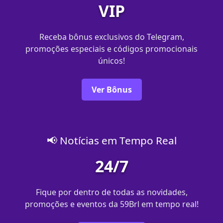
VIP
Receba bônus exclusivos do Telegram,
promoções especiais e códigos promocionais
únicos!
Ver Bônus
📢 Notícias em Tempo Real
24/7
Fique por dentro de todas as novidades,
promoções e eventos da 59Brl em tempo real!