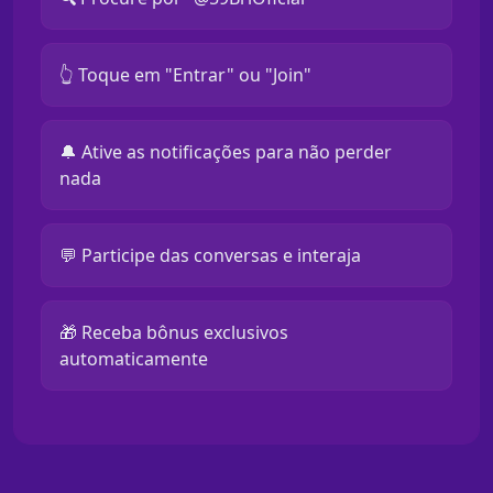
👆 Toque em "Entrar" ou "Join"
🔔 Ative as notificações para não perder
nada
💬 Participe das conversas e interaja
🎁 Receba bônus exclusivos
automaticamente