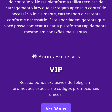
do conteúdo. Nossa plataforma utiliza técnicas de
carregamento lazy que carregam apenas o conteúdo
necessário inicialmente, carregando o restante
conforme necessário. Esta abordagem garante que
você possa começar a usar a plataforma rapidamente,
mesmo em conexões mais lentas.
🎁 Bônus Exclusivos
VIP
Receba bônus exclusivos do Telegram,
promoções especiais e códigos promocionais
únicos!
Ver Bônus