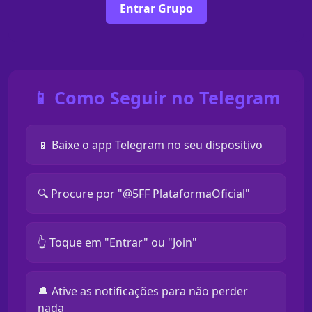
Entrar Grupo
📱 Como Seguir no Telegram
📱 Baixe o app Telegram no seu dispositivo
🔍 Procure por "@5FF PlataformaOficial"
👆 Toque em "Entrar" ou "Join"
🔔 Ative as notificações para não perder
nada