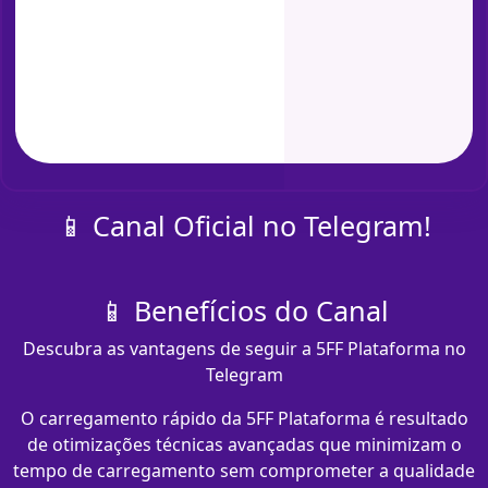
📱 Canal Oficial no Telegram!
📱 Benefícios do Canal
Descubra as vantagens de seguir a 5FF Plataforma no
Telegram
O carregamento rápido da 5FF Plataforma é resultado
de otimizações técnicas avançadas que minimizam o
tempo de carregamento sem comprometer a qualidade