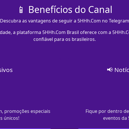
📱 Benefícios do Canal
Descubra as vantagens de seguir a 5HHh.Com no Telegra
ridade, a plataforma 5HHh.Com Brasil oferece com a 5HHh.
confiável para os brasileiros.
sivos
📢 Notí
m, promoções especiais
Fique por dentro d
s únicos!
eventos da