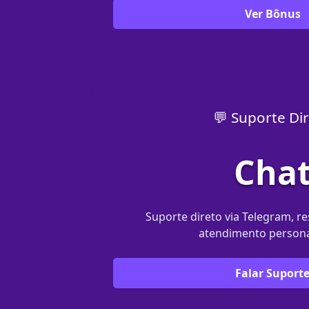
Ver Bônus
💬 Suporte Di
Cha
Suporte direto via Telegram, r
atendimento persona
Falar Suport