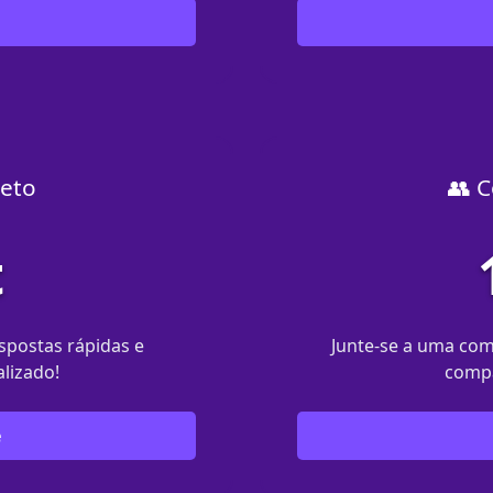
reto
👥 
t
espostas rápidas e
Junte-se a uma com
lizado!
compa
e