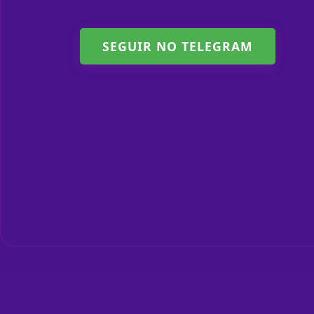
SEGUIR NO TELEGRAM