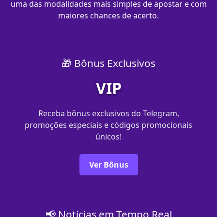
uma das modalidades mais simples de apostar e com
maiores chances de acerto.
🎁 Bônus Exclusivos
VIP
Receba bônus exclusivos do Telegram,
promoções especiais e códigos promocionais
únicos!
Ver Bônus
📢 Notícias em Tempo Real