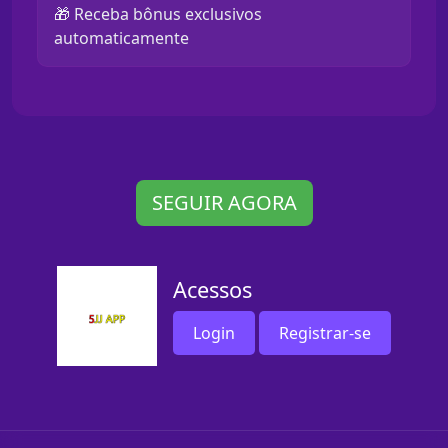
🎁 Receba bônus exclusivos
automaticamente
SEGUIR AGORA
Acessos
Login
Registrar-se