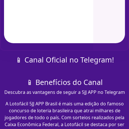
📱 Canal Oficial no Telegram!
📱 Benefícios do Canal
Descubra as vantagens de seguir a 5JJ APP no Telegram
A Lotofácil 5JJ APP Brasil é mais uma edição do famoso
concurso de loteria brasileira que atrai milhares de
jogadores de todo o país. Com sorteios realizados pela
Caixa Econômica Federal, a Lotofácil se destaca por ser