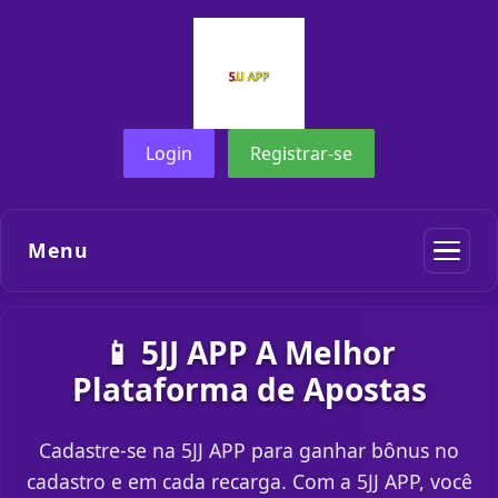
Login
Registrar-se
Menu
📱 5JJ APP A Melhor
Plataforma de Apostas
Cadastre-se na 5JJ APP para ganhar bônus no
cadastro e em cada recarga. Com a 5JJ APP, você