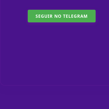
SEGUIR NO TELEGRAM