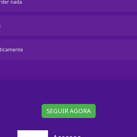
erder nada
a
aticamente
SEGUIR AGORA