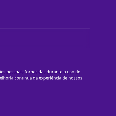
es pessoais fornecidas durante o uso de
elhoria contínua da experiência de nossos