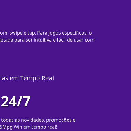
, swipe e tap. Para jogos específicos, o
ada para ser intuitiva e fácil de usar com
cias em Tempo Real
24/7
e todas as novidades, promoções e
 5Mpg Win em tempo real!