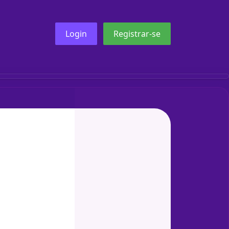
Login
Registrar-se