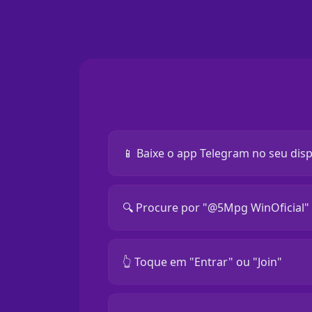
📱 Baixe o app Telegram no seu disp
🔍 Procure por "@5Mpg WinOficial"
👆 Toque em "Entrar" ou "Join"