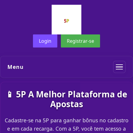
Login
Registrar-se
Menu
📱 5P A Melhor Plataforma de
Apostas
Cadastre-se na 5P para ganhar bônus no cadastro
e em cada recarga. Com a 5P, você tem acesso a