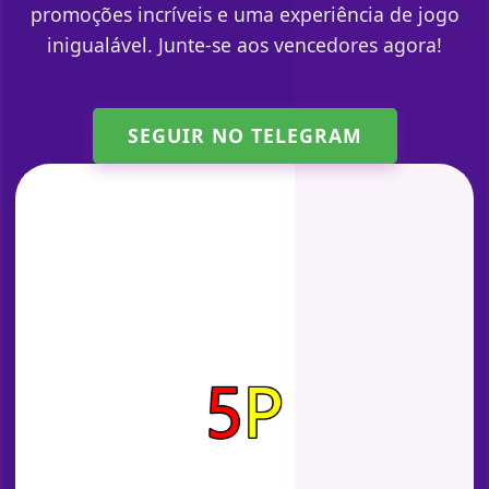
promoções incríveis e uma experiência de jogo
inigualável. Junte-se aos vencedores agora!
SEGUIR NO TELEGRAM