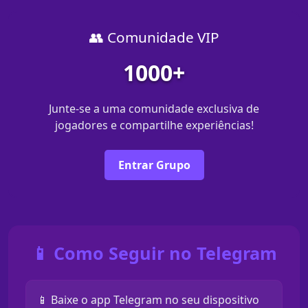
👥 Comunidade VIP
1000+
Junte-se a uma comunidade exclusiva de
jogadores e compartilhe experiências!
Entrar Grupo
📱 Como Seguir no Telegram
📱 Baixe o app Telegram no seu dispositivo