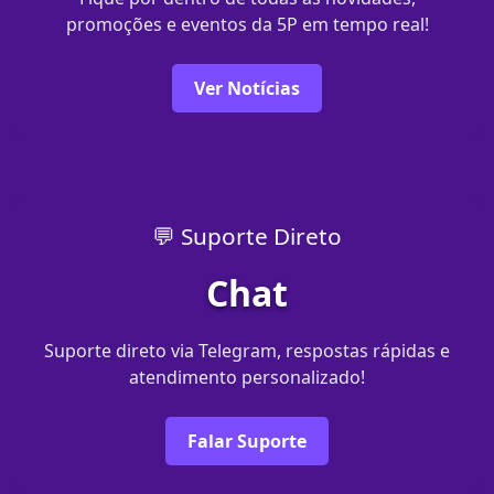
promoções e eventos da 5P em tempo real!
Ver Notícias
💬 Suporte Direto
Chat
Suporte direto via Telegram, respostas rápidas e
atendimento personalizado!
Falar Suporte