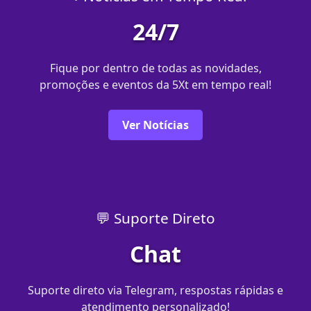
24/7
Fique por dentro de todas as novidades,
promoções e eventos da 5Xt em tempo real!
Ver Notícias
💬 Suporte Direto
Chat
Suporte direto via Telegram, respostas rápidas e
atendimento personalizado!