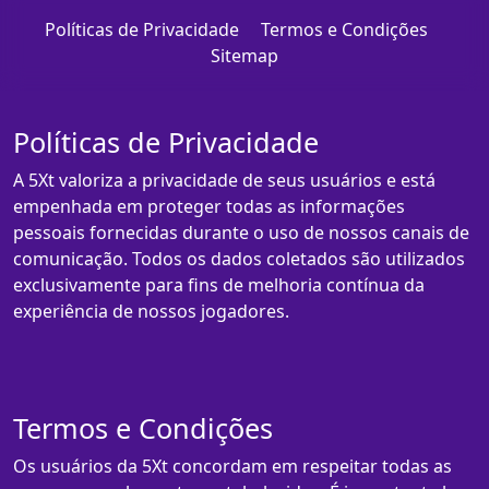
Políticas de Privacidade
Termos e Condições
Sitemap
Políticas de Privacidade
A 5Xt valoriza a privacidade de seus usuários e está
empenhada em proteger todas as informações
pessoais fornecidas durante o uso de nossos canais de
comunicação. Todos os dados coletados são utilizados
exclusivamente para fins de melhoria contínua da
experiência de nossos jogadores.
Termos e Condições
Os usuários da 5Xt concordam em respeitar todas as