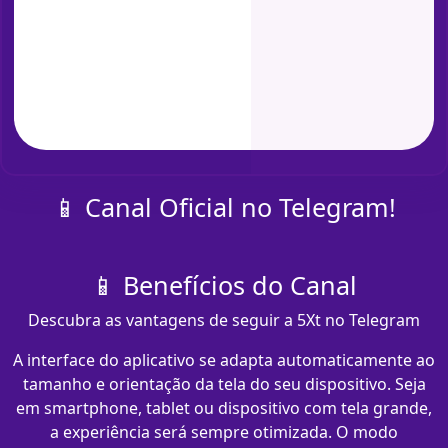
📱 Canal Oficial no Telegram!
📱 Benefícios do Canal
Descubra as vantagens de seguir a 5Xt no Telegram
A interface do aplicativo se adapta automaticamente ao
tamanho e orientação da tela do seu dispositivo. Seja
em smartphone, tablet ou dispositivo com tela grande,
a experiência será sempre otimizada. O modo