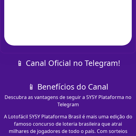
📱 Canal Oficial no Telegram!
📱 Benefícios do Canal
Descubra as vantagens de seguir a 5Y5Y Plataforma no
Telegram
A Lotofácil 5Y5Y Plataforma Brasil é mais uma edição do
famoso concurso de loteria brasileira que atrai
milhares de jogadores de todo o país. Com sorteios