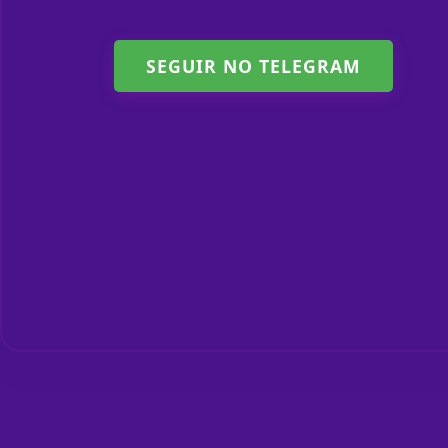
SEGUIR NO TELEGRAM