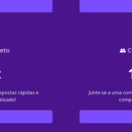
reto
👥 
t
espostas rápidas e
Junte-se a uma com
lizado!
compa
e