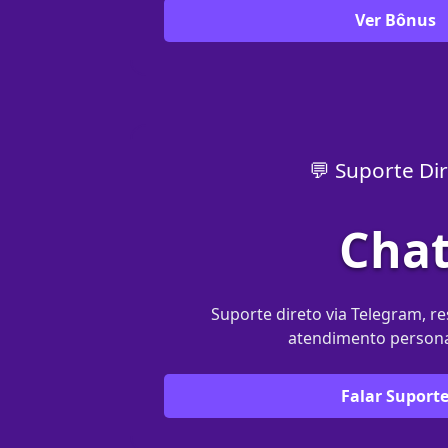
Ver Bônus
💬 Suporte Di
Cha
Suporte direto via Telegram, r
atendimento persona
Falar Suport