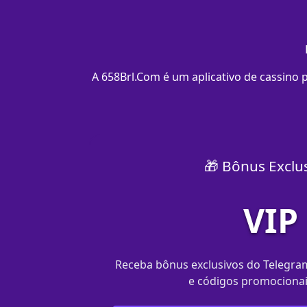
A 658Brl.Com é um aplicativo de cassino 
🎁 Bônus Exclu
VIP
Receba bônus exclusivos do Telegra
e códigos promocionai