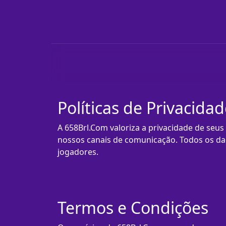
Políticas de Privacida
A 658Brl.Com valoriza a privacidade de seu
nossos canais de comunicação. Todos os dad
jogadores.
Termos e Condições