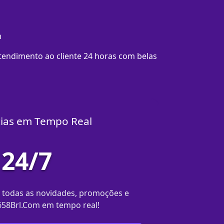
m
atendimento ao cliente 24 horas com belas
cias em Tempo Real
24/7
e todas as novidades, promoções e
658Brl.Com em tempo real!