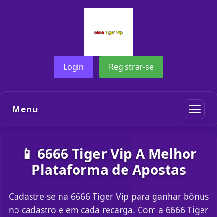
Login
Registrar-se
Menu
📱 6666 Tiger Vip A Melhor
Plataforma de Apostas
Cadastre-se na 6666 Tiger Vip para ganhar bônus
no cadastro e em cada recarga. Com a 6666 Tiger