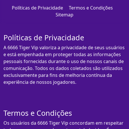
Políticas de Privacidade
Termos e Condições
Sitemap
Políticas de Privacidade
A 6666 Tiger Vip valoriza a privacidade de seus usuários
e está empenhada em proteger todas as informações
pessoais fornecidas durante o uso de nossos canais de
comunicação. Todos os dados coletados são utilizados
exclusivamente para fins de melhoria contínua da
experiência de nossos jogadores.
Termos e Condições
Os usuários da 6666 Tiger Vip concordam em respeitar