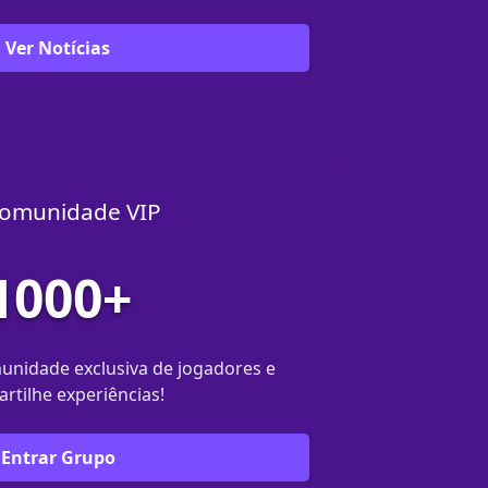
Ver Notícias
Comunidade VIP
1000+
unidade exclusiva de jogadores e
rtilhe experiências!
Entrar Grupo