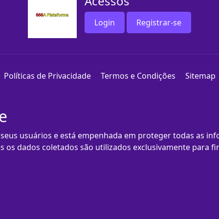
Acessos
Login
Registrar-se
Políticas de Privacidade
Termos e Condições
Sitemap
de
e seus usuários e está empenhada em proteger todas as in
 os dados coletados são utilizados exclusivamente para fi