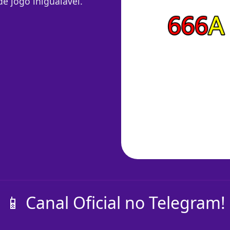
e jogo inigualável.
📱 Canal Oficial no Telegram!