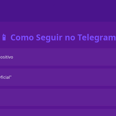
📱 Como Seguir no Telegram
ositivo
icial"