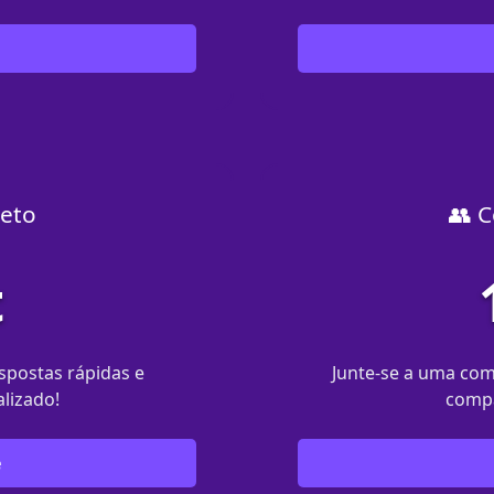
reto
👥 
t
espostas rápidas e
Junte-se a uma com
lizado!
compa
e