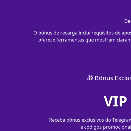
De
O bônus de recarga inclui requisitos de ap
oferece ferramentas que mostram claram
🎁 Bônus Exclu
VIP
Receba bônus exclusivos do Telegra
e códigos promocionai