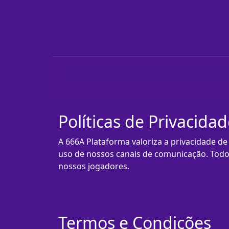
Políticas de Privacida
A 666A Plataforma valoriza a privacidade d
uso de nossos canais de comunicação. Todos
nossos jogadores.
Termos e Condições