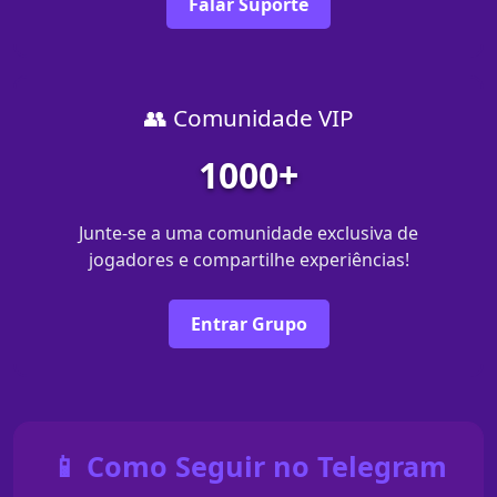
Falar Suporte
👥 Comunidade VIP
1000+
Junte-se a uma comunidade exclusiva de
jogadores e compartilhe experiências!
Entrar Grupo
📱 Como Seguir no Telegram