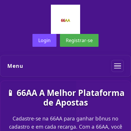
Login
Registrar-se
Menu
📱 66AA A Melhor Plataforma
de Apostas
Cadastre-se na 66AA para ganhar bônus no
cadastro e em cada recarga. Com a 66AA, você