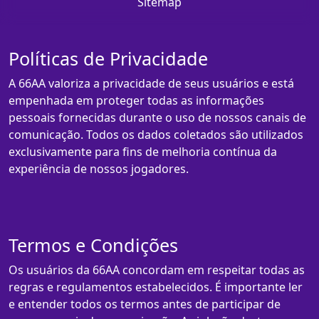
Sitemap
Políticas de Privacidade
A 66AA valoriza a privacidade de seus usuários e está
empenhada em proteger todas as informações
pessoais fornecidas durante o uso de nossos canais de
comunicação. Todos os dados coletados são utilizados
exclusivamente para fins de melhoria contínua da
experiência de nossos jogadores.
Termos e Condições
Os usuários da 66AA concordam em respeitar todas as
regras e regulamentos estabelecidos. É importante ler
e entender todos os termos antes de participar de