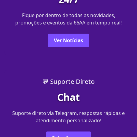
Fique por dentro de todas as novidades,
promoções e eventos da 66AA em tempo real!
Ver Notícias
💬 Suporte Direto
Chat
Suporte direto via Telegram, respostas rápidas e
atendimento personalizado!