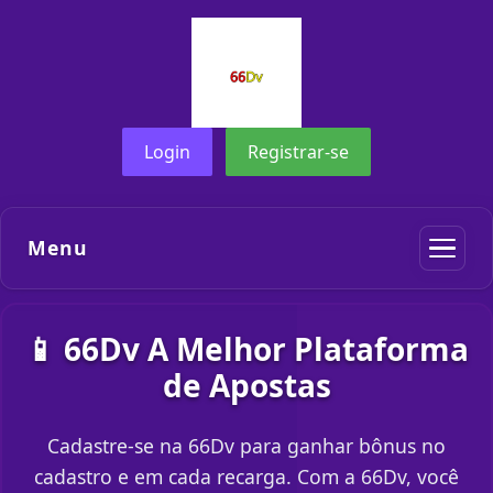
Login
Registrar-se
Menu
📱 66Dv A Melhor Plataforma
de Apostas
Cadastre-se na 66Dv para ganhar bônus no
cadastro e em cada recarga. Com a 66Dv, você