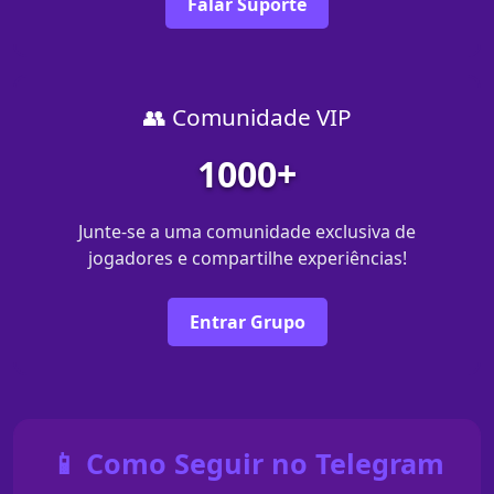
Falar Suporte
👥 Comunidade VIP
1000+
Junte-se a uma comunidade exclusiva de
jogadores e compartilhe experiências!
Entrar Grupo
📱 Como Seguir no Telegram