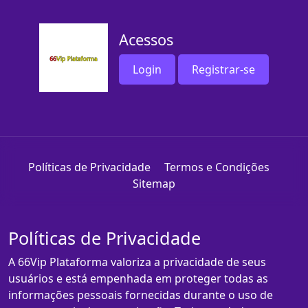
Acessos
Login
Registrar-se
Políticas de Privacidade
Termos e Condições
Sitemap
Políticas de Privacidade
A 66Vip Plataforma valoriza a privacidade de seus
usuários e está empenhada em proteger todas as
informações pessoais fornecidas durante o uso de