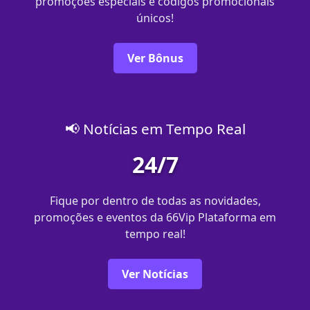
promoções especiais e códigos promocionais
únicos!
Ver Bônus
📢 Notícias em Tempo Real
24/7
Fique por dentro de todas as novidades,
promoções e eventos da 66Vip Plataforma em
tempo real!
Ver Notícias