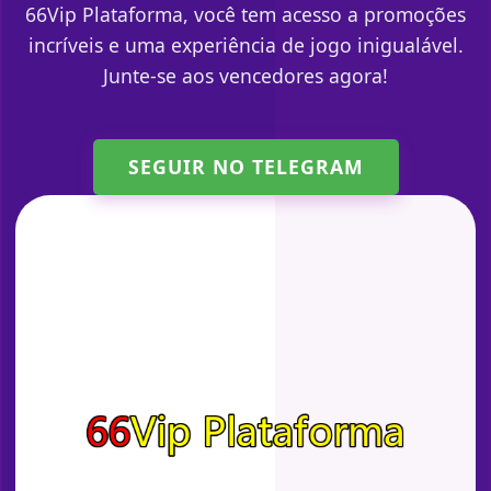
66Vip Plataforma, você tem acesso a promoções
incríveis e uma experiência de jogo inigualável.
Junte-se aos vencedores agora!
SEGUIR NO TELEGRAM