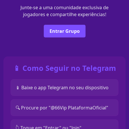
Junte-se a uma comunidade exclusiva de
jogadores e compartilhe experiências!
Entrar Grupo
📱 Como Seguir no Telegram
📱 Baixe o app Telegram no seu dispositivo
🔍 Procure por "@66Vip PlataformaOficial"
👆 Toque em "Entrar" ou "Join"