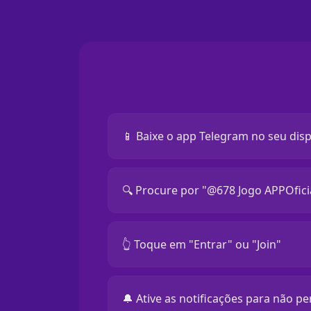
📱 Baixe o app Telegram no seu disp
🔍 Procure por "@678 Jogo APPOfici
👆 Toque em "Entrar" ou "Join"
🔔 Ative as notificações para não p