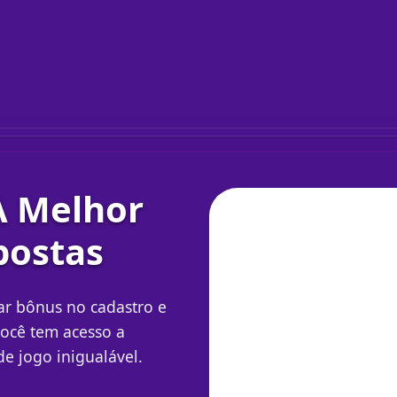
A Melhor
postas
ar bônus no cadastro e
você tem acesso a
e jogo inigualável.