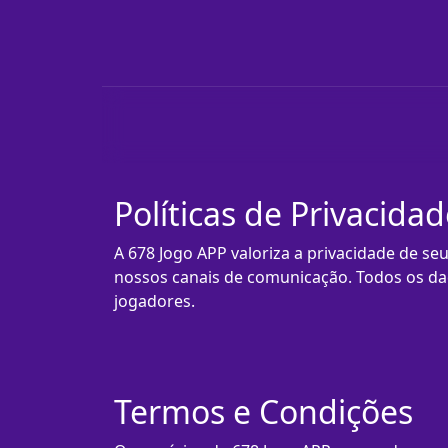
Políticas de Privacida
A 678 Jogo APP valoriza a privacidade de s
nossos canais de comunicação. Todos os dad
jogadores.
Termos e Condições