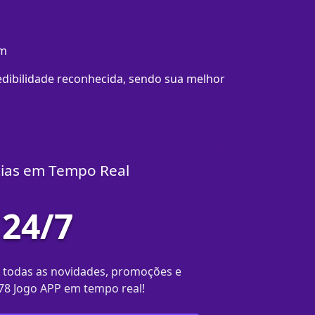
am
edibilidade reconhecida, sendo sua melhor
cias em Tempo Real
24/7
e todas as novidades, promoções e
78 Jogo APP em tempo real!