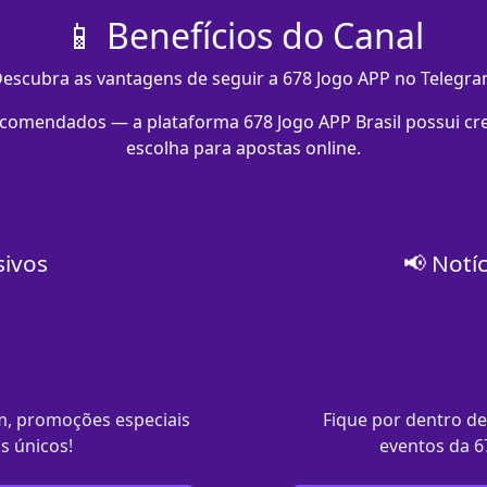
📱 Benefícios do Canal
escubra as vantagens de seguir a 678 Jogo APP no Telegr
 recomendados — a plataforma 678 Jogo APP Brasil possui cr
escolha para apostas online.
sivos
📢 Notí
m, promoções especiais
Fique por dentro d
s únicos!
eventos da 6