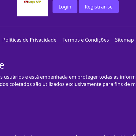
Login
Registrar-se
Políticas de Privacidade
Termos e Condições
Sitemap
de
eus usuários e está empenhada em proteger todas as infor
os coletados são utilizados exclusivamente para fins de m