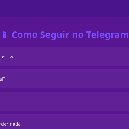
📱 Como Seguir no Telegram
ositivo
al"
erder nada