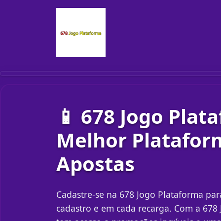
📱 678 Jogo Plat
Melhor Platafor
Apostas
Cadastre-se na 678 Jogo Plataforma pa
cadastro e em cada recarga. Com a 678 