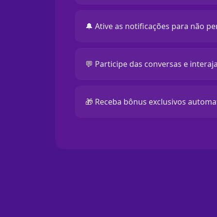
🔔 Ative as notificações para não p
💬 Participe das conversas e interaj
🎁 Receba bônus exclusivos autom