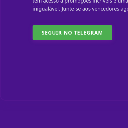
tem acesso a promoções incríveis e uma
inigualável. Junte-se aos vencedores ag
SEGUIR NO TELEGRAM