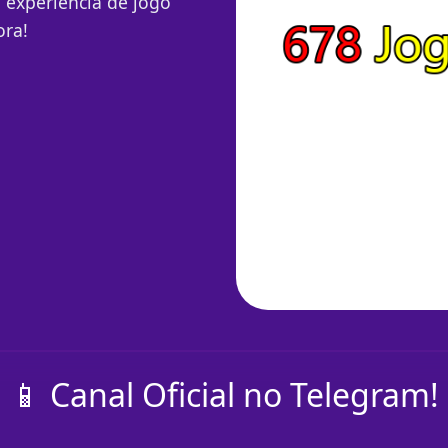
 experiência de jogo
ora!
📱 Canal Oficial no Telegram!