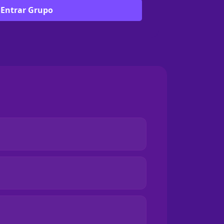
Entrar Grupo