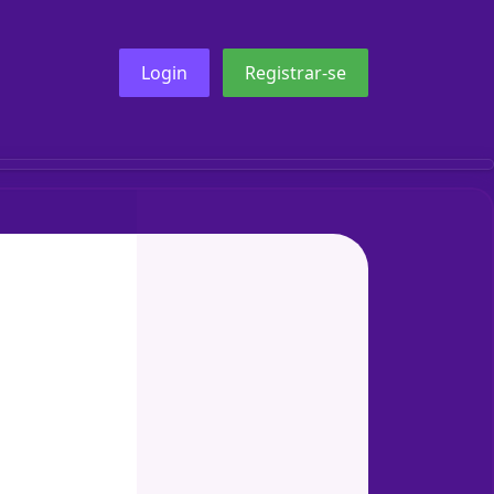
Login
Registrar-se