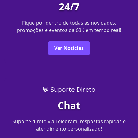
24/7
Fique por dentro de todas as novidades,
promoções e eventos da 68K em tempo real!
Ver Notícias
💬 Suporte Direto
Chat
Suporte direto via Telegram, respostas rápidas e
atendimento personalizado!