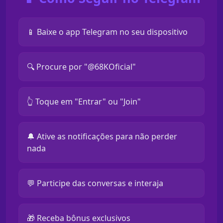
📱 Baixe o app Telegram no seu dispositivo
🔍 Procure por "@68KOficial"
👆 Toque em "Entrar" ou "Join"
🔔 Ative as notificações para não perder
nada
💬 Participe das conversas e interaja
🎁 Receba bônus exclusivos