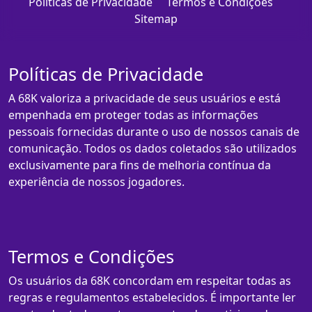
Políticas de Privacidade
Termos e Condições
Sitemap
Políticas de Privacidade
A 68K valoriza a privacidade de seus usuários e está
empenhada em proteger todas as informações
pessoais fornecidas durante o uso de nossos canais de
comunicação. Todos os dados coletados são utilizados
exclusivamente para fins de melhoria contínua da
experiência de nossos jogadores.
Termos e Condições
Os usuários da 68K concordam em respeitar todas as
regras e regulamentos estabelecidos. É importante ler