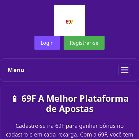
Login
Registrar-se
Menu
📱 69F A Melhor Plataforma
de Apostas
Cadastre-se na 69F para ganhar bônus no
cadastro e em cada recarga. Com a 69F, você tem