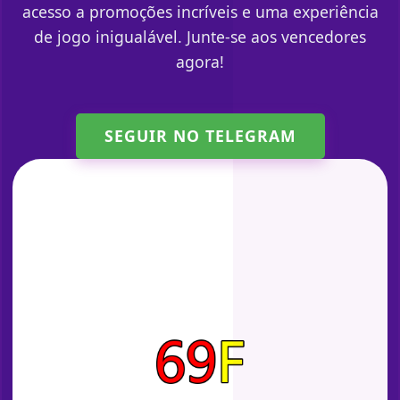
acesso a promoções incríveis e uma experiência
de jogo inigualável. Junte-se aos vencedores
agora!
SEGUIR NO TELEGRAM