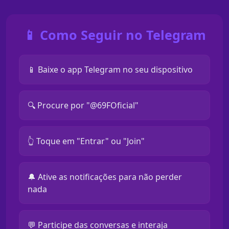
📱 Como Seguir no Telegram
📱 Baixe o app Telegram no seu dispositivo
🔍 Procure por "@69FOficial"
👆 Toque em "Entrar" ou "Join"
🔔 Ative as notificações para não perder
nada
💬 Participe das conversas e interaja