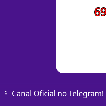
📱 Canal Oficial no Telegram!