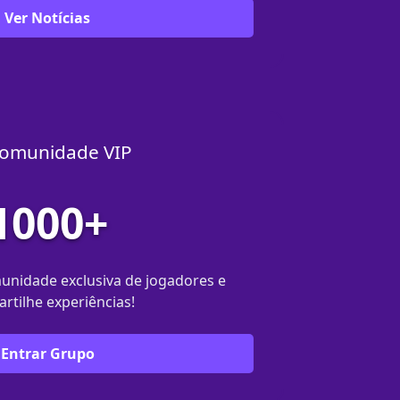
Ver Notícias
Comunidade VIP
1000+
unidade exclusiva de jogadores e
rtilhe experiências!
Entrar Grupo