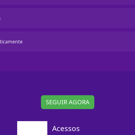
a
aticamente
SEGUIR AGORA
Acessos