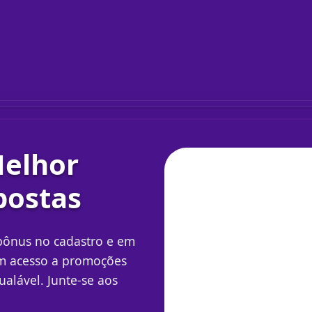
Melhor
postas
 bônus no cadastro e em
em acesso a promoções
ualável. Junte-se aos