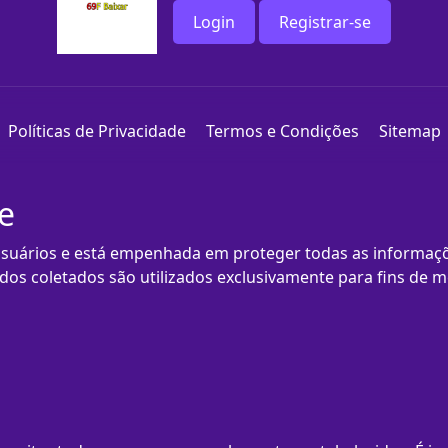
Login
Registrar-se
Políticas de Privacidade
Termos e Condições
Sitemap
de
s usuários e está empenhada em proteger todas as informaç
os coletados são utilizados exclusivamente para fins de m