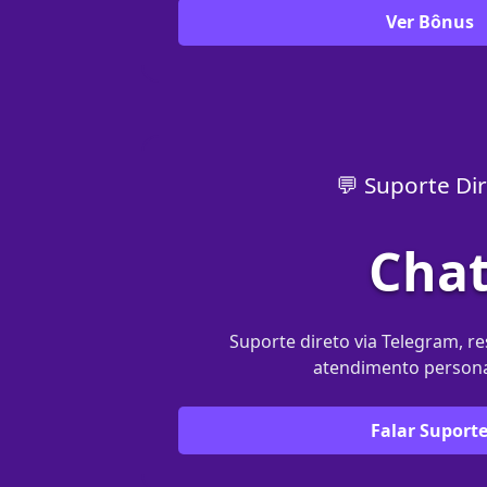
Ver Bônus
💬 Suporte Di
Cha
Suporte direto via Telegram, r
atendimento persona
Falar Suport