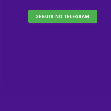
SEGUIR NO TELEGRAM