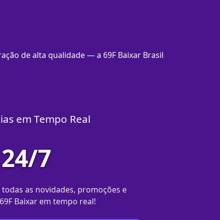
ção de alta qualidade — a 69F Baixar Brasil
cias em Tempo Real
24/7
e todas as novidades, promoções e
69F Baixar em tempo real!