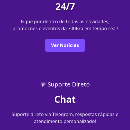
24/7
Fique por dentro de todas as novidades,
promoções e eventos da 700Bra em tempo real!
Ver Notícias
💬 Suporte Direto
Chat
Suporte direto via Telegram, respostas rápidas e
atendimento personalizado!