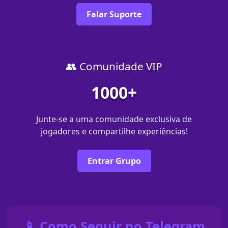
Falar Suporte
👥 Comunidade VIP
1000+
Junte-se a uma comunidade exclusiva de
jogadores e compartilhe experiências!
Entrar Grupo
📱 Como Seguir no Telegram