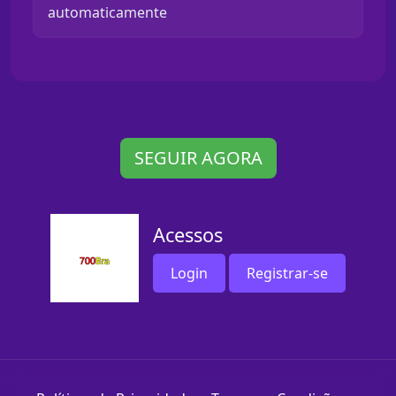
automaticamente
SEGUIR AGORA
Acessos
Login
Registrar-se