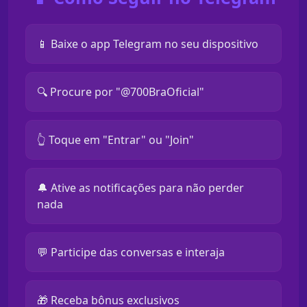
📱 Baixe o app Telegram no seu dispositivo
🔍 Procure por "@700BraOficial"
👆 Toque em "Entrar" ou "Join"
🔔 Ative as notificações para não perder
nada
💬 Participe das conversas e interaja
🎁 Receba bônus exclusivos