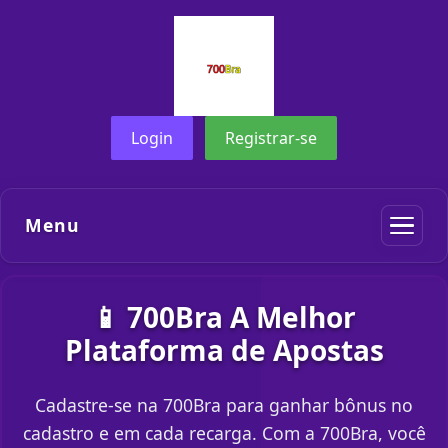
Login
Registrar-se
Menu
📱 700Bra A Melhor
Plataforma de Apostas
Cadastre-se na 700Bra para ganhar bônus no
cadastro e em cada recarga. Com a 700Bra, você