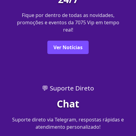
Fique por dentro de todas as novidades,
promoções e eventos da 7075 Vip em tempo
real!
Ver Notícias
💬 Suporte Direto
Chat
Suporte direto via Telegram, respostas rápidas e
atendimento personalizado!