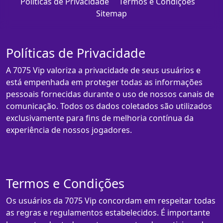
Políticas de Privacidade
Termos e Condições
Sitemap
Políticas de Privacidade
A 7075 Vip valoriza a privacidade de seus usuários e
está empenhada em proteger todas as informações
pessoais fornecidas durante o uso de nossos canais de
comunicação. Todos os dados coletados são utilizados
exclusivamente para fins de melhoria contínua da
experiência de nossos jogadores.
Termos e Condições
Os usuários da 7075 Vip concordam em respeitar todas
as regras e regulamentos estabelecidos. É importante