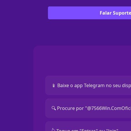
Falar Suport
📱 Baixe o app Telegram no seu disp
🔍 Procure por "@7566Win.ComOfici