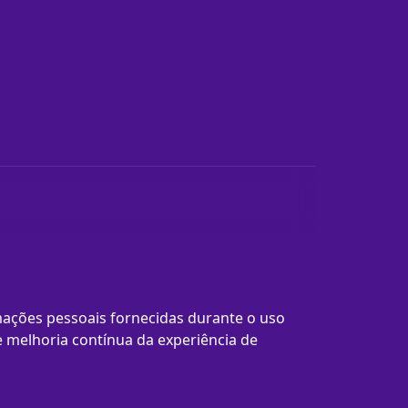
mações pessoais fornecidas durante o uso
e melhoria contínua da experiência de