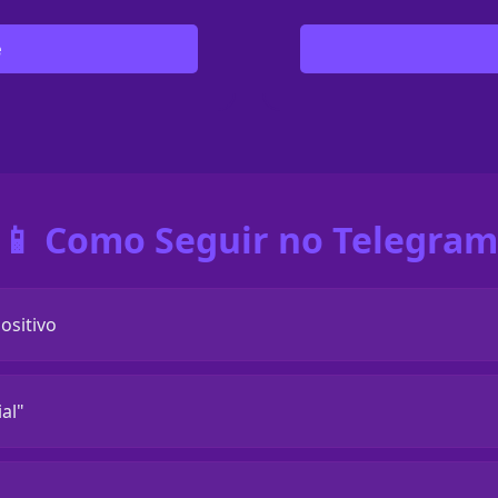
e
📱 Como Seguir no Telegram
ositivo
al"