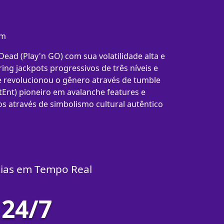
am
ead (Play'n GO) com sua volatilidade alta e
ng jackpots progressivos de três níveis e
 revolucionou o gênero através de tumble
tEnt) pioneiro em avalanche features e
os através de simbolismo cultural autêntico
cias em Tempo Real
24/7