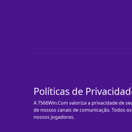
Políticas de Privacida
A 7566Win.Com valoriza a privacidade de s
de nossos canais de comunicação. Todos os 
nossos jogadores.