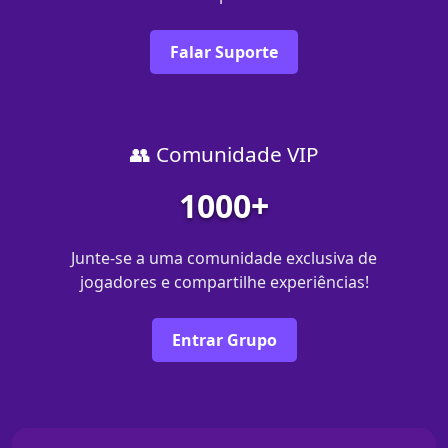
Falar Suporte
👥 Comunidade VIP
1000+
Junte-se a uma comunidade exclusiva de
jogadores e compartilhe experiências!
Entrar Grupo