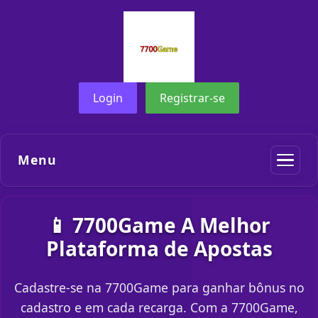
Login
Registrar-se
Menu
📱 7700Game A Melhor
Plataforma de Apostas
Cadastre-se na 7700Game para ganhar bônus no
cadastro e em cada recarga. Com a 7700Game,