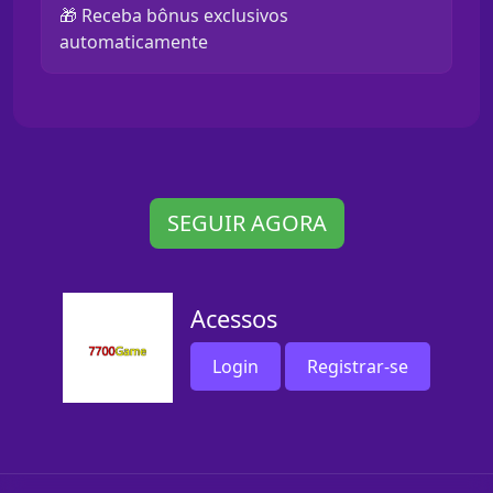
🎁 Receba bônus exclusivos
automaticamente
SEGUIR AGORA
Acessos
Login
Registrar-se