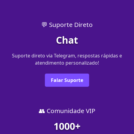
💬 Suporte Direto
Chat
Suporte direto via Telegram, respostas rápidas e
atendimento personalizado!
Falar Suporte
👥 Comunidade VIP
1000+