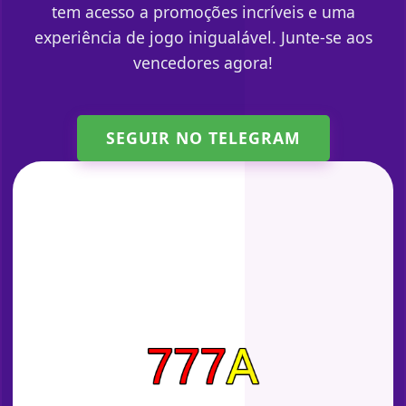
tem acesso a promoções incríveis e uma
experiência de jogo inigualável. Junte-se aos
vencedores agora!
SEGUIR NO TELEGRAM