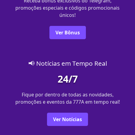
Receba bônus exclusivos do Telegram,
promoções especiais e códigos promocionais
únicos!
Ver Bônus
📢 Notícias em Tempo Real
24/7
Fique por dentro de todas as novidades,
promoções e eventos da 777A em tempo real!
Ver Notícias