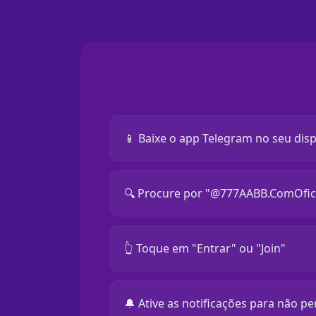
📱 Baixe o app Telegram no seu disp
🔍 Procure por "@777AABB.ComOfici
👆 Toque em "Entrar" ou "Join"
🔔 Ative as notificações para não p