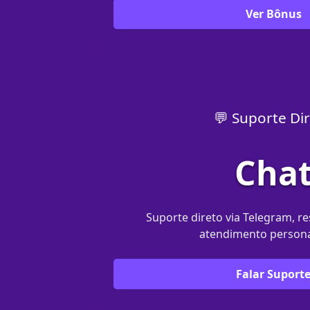
Ver Bônus
💬 Suporte Di
Cha
Suporte direto via Telegram, r
atendimento persona
Falar Suport