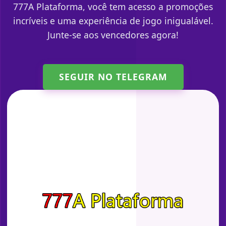
777A Plataforma, você tem acesso a promoções
incríveis e uma experiência de jogo inigualável.
Junte-se aos vencedores agora!
SEGUIR NO TELEGRAM