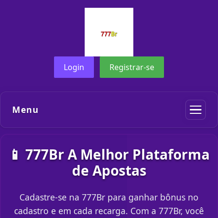
Login
Registrar-se
Menu
📱 777Br A Melhor Plataforma
de Apostas
Cadastre-se na 777Br para ganhar bônus no
cadastro e em cada recarga. Com a 777Br, você