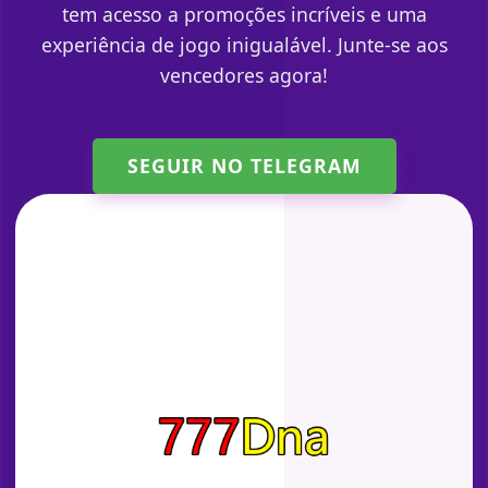
tem acesso a promoções incríveis e uma
experiência de jogo inigualável. Junte-se aos
vencedores agora!
SEGUIR NO TELEGRAM