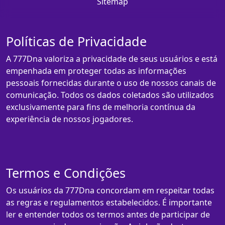
Sitemap
Políticas de Privacidade
A 777Dna valoriza a privacidade de seus usuários e está
empenhada em proteger todas as informações
pessoais fornecidas durante o uso de nossos canais de
comunicação. Todos os dados coletados são utilizados
exclusivamente para fins de melhoria contínua da
experiência de nossos jogadores.
Termos e Condições
Os usuários da 777Dna concordam em respeitar todas
as regras e regulamentos estabelecidos. É importante
ler e entender todos os termos antes de participar de