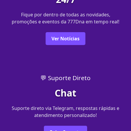
Fique por dentro de todas as novidades,
promoções e eventos da 777Dna em tempo real!
Ver Notícias
💬 Suporte Direto
Chat
Suporte direto via Telegram, respostas rápidas e
atendimento personalizado!