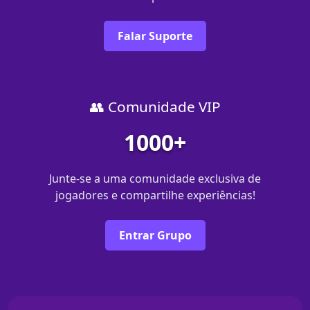
Falar Suporte
👥 Comunidade VIP
1000+
Junte-se a uma comunidade exclusiva de
jogadores e compartilhe experiências!
Entrar Grupo