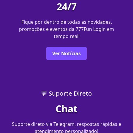
24/7
Fique por dentro de todas as novidades,
promoções e eventos da 777Fun Login em
tempo real!
Ver Notícias
💬 Suporte Direto
Chat
Suporte direto via Telegram, respostas rápidas e
atendimento personalizado!