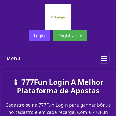
Login
Registrar-se
Menu
📱 777Fun Login A Melhor
Plataforma de Apostas
Cadastre-se na 777Fun Login para ganhar bônus
no cadastro e em cada recarga. Com a 777Fun