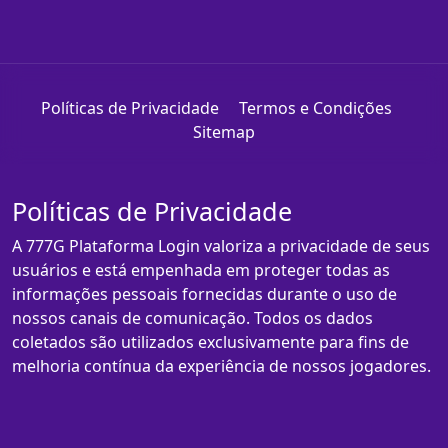
Políticas de Privacidade
Termos e Condições
Sitemap
Políticas de Privacidade
A 777G Plataforma Login valoriza a privacidade de seus
usuários e está empenhada em proteger todas as
informações pessoais fornecidas durante o uso de
nossos canais de comunicação. Todos os dados
coletados são utilizados exclusivamente para fins de
melhoria contínua da experiência de nossos jogadores.