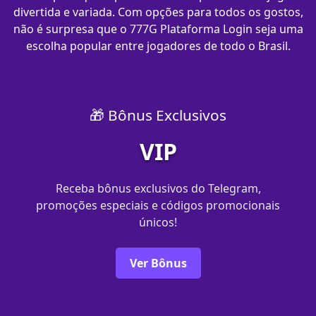
divertida e variada. Com opções para todos os gostos,
não é surpresa que o 777G Plataforma Login seja uma
escolha popular entre jogadores de todo o Brasil.
🎁 Bônus Exclusivos
VIP
Receba bônus exclusivos do Telegram,
promoções especiais e códigos promocionais
únicos!
Ver Bônus