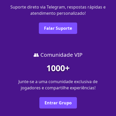
Suporte direto via Telegram, respostas rápidas e
atendimento personalizado!
Falar Suporte
👥 Comunidade VIP
1000+
Junte-se a uma comunidade exclusiva de
jogadores e compartilhe experiências!
Entrar Grupo